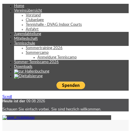
Home
Vereinsübersicht
Vorstand
Clubanlage
Tennishalle - DVAG Indoor Courts
Anfahrt
Jugendabteilung
Mitgliedschaft
Tennisschule
Sommertraining 2026
Sommercamp
Anmeldung Tenniscamp
Sommer-Tenniscamp 2026
Downloads
Scroll
Heute ist der
09.08.2026
Schauen Sie einfach vorbei, Sie sind herzlich willkommen.