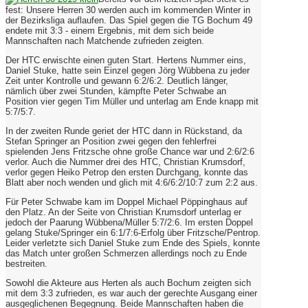
fest: Unsere Herren 30 werden auch im kommenden Winter in
der Bezirksliga auflaufen. Das Spiel gegen die TG Bochum 49
endete mit 3:3 - einem Ergebnis, mit dem sich beide
Mannschaften nach Matchende zufrieden zeigten.
Der HTC erwischte einen guten Start. Hertens Nummer eins,
Daniel Stuke, hatte sein Einzel gegen Jörg Wübbena zu jeder
Zeit unter Kontrolle und gewann 6:2/6:2. Deutlich länger,
nämlich über zwei Stunden, kämpfte Peter Schwabe an
Position vier gegen Tim Müller und unterlag am Ende knapp mit
5:7/5:7.
In der zweiten Runde geriet der HTC dann in Rückstand, da
Stefan Springer an Position zwei gegen den fehlerfrei
spielenden Jens Fritzsche ohne große Chance war und 2:6/2:6
verlor. Auch die Nummer drei des HTC, Christian Krumsdorf,
verlor gegen Heiko Petrop den ersten Durchgang, konnte das
Blatt aber noch wenden und glich mit 4:6/6:2/10:7 zum 2:2 aus.
Für Peter Schwabe kam im Doppel Michael Pöppinghaus auf
den Platz. An der Seite von Christian Krumsdorf unterlag er
jedoch der Paarung Wübbena/Müller 5:7/2:6. Im ersten Doppel
gelang Stuke/Springer ein 6:1/7:6-Erfolg über Fritzsche/Pentrop.
Leider verletzte sich Daniel Stuke zum Ende des Spiels, konnte
das Match unter großen Schmerzen allerdings noch zu Ende
bestreiten.
Sowohl die Akteure aus Herten als auch Bochum zeigten sich
mit dem 3:3 zufrieden, es war auch der gerechte Ausgang einer
ausgeglichenen Begegnung. Beide Mannschaften haben die