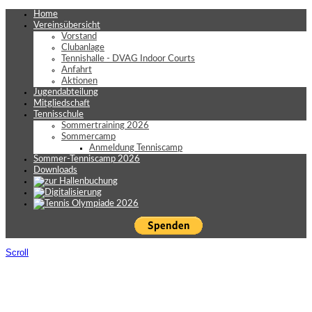
Home
Vereinsübersicht
Vorstand
Clubanlage
Tennishalle - DVAG Indoor Courts
Anfahrt
Aktionen
Jugendabteilung
Mitgliedschaft
Tennisschule
Sommertraining 2026
Sommercamp
Anmeldung Tenniscamp
Sommer-Tenniscamp 2026
Downloads
Scroll