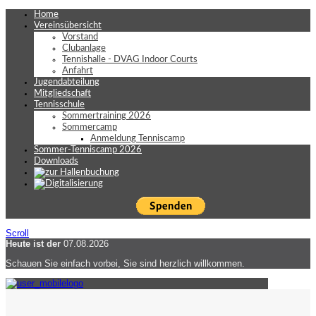
Home
Vereinsübersicht
Vorstand
Clubanlage
Tennishalle - DVAG Indoor Courts
Anfahrt
Jugendabteilung
Mitgliedschaft
Tennisschule
Sommertraining 2026
Sommercamp
Anmeldung Tenniscamp
Sommer-Tenniscamp 2026
Downloads
Scroll
Heute ist der
07.08.2026
Schauen Sie einfach vorbei, Sie sind herzlich willkommen.