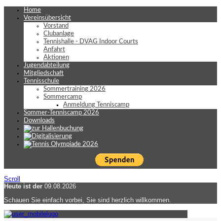
Home
Vereinsübersicht
Vorstand
Clubanlage
Tennishalle - DVAG Indoor Courts
Anfahrt
Aktionen
Jugendabteilung
Mitgliedschaft
Tennisschule
Sommertraining 2026
Sommercamp
Anmeldung Tenniscamp
Sommer-Tenniscamp 2026
Downloads
Scroll
Heute ist der
09.08.2026
Schauen Sie einfach vorbei, Sie sind herzlich willkommen.