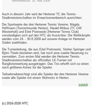
Veröffentlicht: 15. Mai 2009
Auch in diesem Jahr wird der Hertener TC die Tennis-
Stadtmeisterschaften im Erwachsenenbereich ausrichten.
Die Sportwarte der drei Hertener Tennis Vereine, Magda
Hoffmann (Tennisfreunde Herten), Harald Möbus (TC GW
Westerholt) und Eitel Piotrowski (Hertener Tennis Club)
verständigten sich auf den HTC als Ausrichter. Die Wettkämpfe
werden vom 24. - 30.8.2009 auf unserer Anlage im Hertener
Süden stattfinden.
Die Turnierleitung, die aus Eitel Piotrowski, Stefan Springer und
Björn Thiele bestehen wird, hat noch eine zweite Neuerung zu
vermelden. Zum ersten Mal werden die Hertener Tennis-
Stadtmeisterschaften als offizielles LK-Turnier mit
Ranglistenwertung ausgetragen. Das Trio erhofft sich so einen
noch größeren Anreiz für die Spieler.
Teilnahmeberechtigt sind alle Spieler der drei Hertener Vereine
sowie alle Spieler mit einem Wohnsitz in Herten.
zurück
(c) 2016-2026 HTC